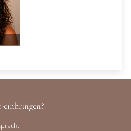
t-einbringen?
spräch.