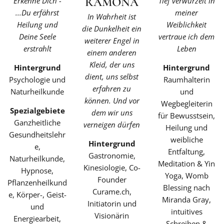
RAMONA
Erkenne Dich -
Tief verwurzelt in
...Du erfährst
meiner
In Wahrheit ist
Heilung und
Weiblichkeit
die Dunkelheit ein
Deine Seele
vertraue ich dem
weiterer Engel in
erstrahlt
Leben
einem anderen
Kleid, der uns
Hintergrund
Hintergrund
dient, uns selbst
Psychologie und
Raumhalterin
erfahren zu
Naturheilkunde
und
können. Und vor
Wegbegleiterin
Spezialgebiete
dem wir uns
für Bewusstsein,
Ganzheitliche
verneigen dürfen
Heilung und
Gesundheitslehr
weibliche
Hintergrund
e,
Entfaltung,
Gastronomie,
Naturheilkunde,
Meditation & Yin
Kinesiologie, Co-
Hypnose,
Yoga, Womb
Founder
Pflanzenheilkund
Blessing nach
Curame.ch,
e, Körper-, Geist-
Miranda Gray,
Initiatorin und
und
intuitives
Visionärin
Energiearbeit,
Schreiben &