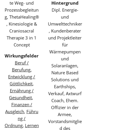
te Weg- und
Hintergrund
Prozessbegleitun
Dipl. Energie-
g, ThetaHealing®
und
, Kinesiologie &
Umwelttechniker
Craniosacral
, Kundenberater
Therapie 3 in 1
und Projektleiter
Concept
für
Wärmepumpen
Wirkungsfelder
und
Beruf /
Solaranlagen,
Berufung,
Nature Based
Entwicklung /
Solutions und
Göttlichkeit
,
Earthships,
Ernährung /
Verkauf, Axtwurf
Gesundheit
,
Coach, Ehem.
Finanzen /
Offizier in der
Ausgleich
,
Führu
Armee,
ng /
Vorstandsmitglie
Ordnung
,
Lernen
d des