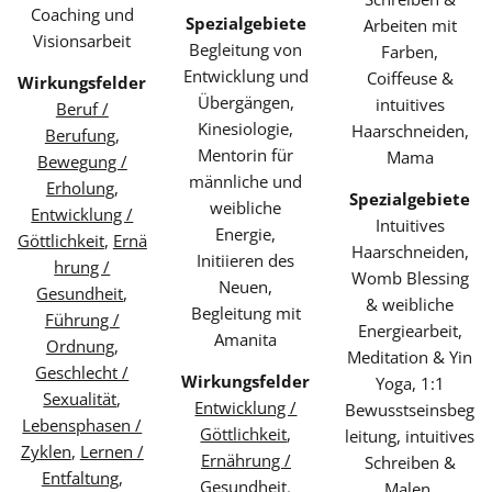
Coaching und
Spezialgebiete
Arbeiten mit
Visionsarbeit
Begleitung von
Farben,
Entwicklung und
Coiffeuse &
Wirkungsfelder
Übergängen,
intuitives
Beruf /
Kinesiologie,
Haarschneiden,
Berufung
,
Mentorin für
Mama
Bewegung /
männliche und
Erholung
,
Spezialgebiete
weibliche
Entwicklung /
Intuitives
Energie,
Göttlichkeit
,
Ernä
Haarschneiden,
Initiieren des
hrung /
Womb Blessing
Neuen,
Gesundheit
,
& weibliche
Begleitung mit
Führung /
Energiearbeit,
Amanita
Ordnung
,
Meditation & Yin
Geschlecht /
Wirkungsfelder
Yoga, 1:1
Sexualität
,
Entwicklung /
Bewusstseinsbeg
Lebensphasen /
Göttlichkeit
,
leitung, intuitives
Zyklen
,
Lernen /
Ernährung /
Schreiben &
Entfaltung
,
Gesundheit
,
Malen,