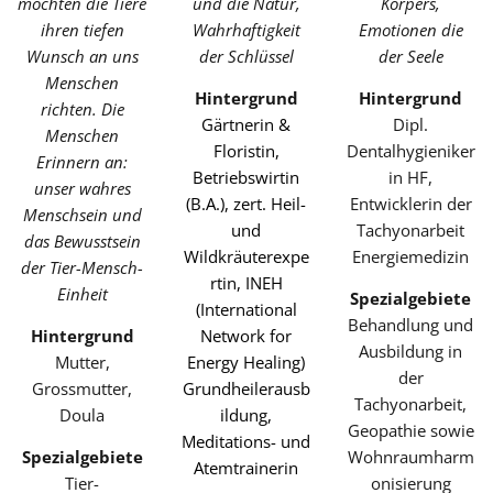
möchten die Tiere
und die Natur,
Körpers,
ihren tiefen
Wahrhaftigkeit
Emotionen die
Wunsch an uns
der Schlüssel
der Seele
Menschen
Hintergrund
Hintergrund
richten. Die
Gärtnerin &
Dipl.
Menschen
Floristin,
Dentalhygieniker
Erinnern an:
Betriebswirtin
in HF,
unser wahres
(B.A.), zert. Heil-
Entwicklerin der
Menschsein und
und
Tachyonarbeit
das Bewusstsein
Wildkräuterexpe
Energiemedizin
der Tier-Mensch-
rtin, INEH
Einheit
Spezialgebiete
(International
Behandlung und
Hintergrund
Network for
Ausbildung in
Mutter,
Energy Healing)
der
Grossmutter,
Grundheilerausb
Tachyonarbeit,
Doula
ildung,
Geopathie sowie
Meditations- und
Spezialgebiete
Wohnraumharm
Atemtrainerin
Tier-
onisierung