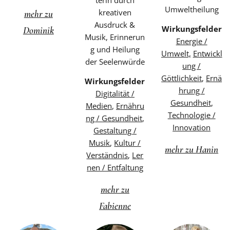
terin durch
Umweltheilung
kreativen
mehr zu
Ausdruck &
Wirkungsfelder
Dominik
Musik,
Erinnerun
Energie /
g und Heilung
Umwelt,
Entwickl
der Seelenwürde
ung /
Göttlichkeit
,
Ernä
Wirkungsfelder
hrung /
Digitalität /
Gesundheit
,
Medien
,
Ernähru
Technologie /
ng / Gesundheit
,
Innovation
Gestaltung /
Musik
,
Kultur /
mehr zu Hanin
Verständnis
,
Ler
nen / Entfaltung
mehr zu
Fabienne