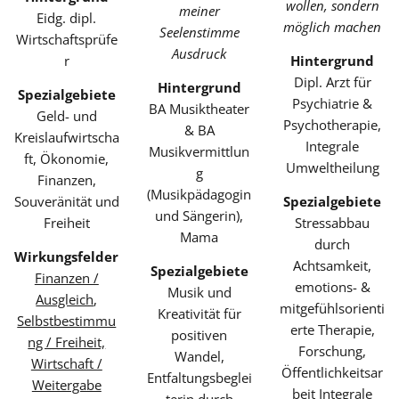
wollen, sondern
meiner
Eidg. dipl.
möglich machen
Seelenstimme
Wirtschaftsprüfe
Ausdruck
r
Hintergrund
Dipl. Arzt für
Hintergrund
Spezialgebiete
Psychiatrie &
BA Musiktheater
Geld- und
Psychotherapie,
& BA
Kreislaufwirtscha
Integrale
Musikvermittlun
ft, Ökonomie,
Umweltheilung
g
Finanzen,
(Musikpädagogin
Souveränität und
Spezialgebiete
und Sängerin),
Freiheit
Stressabbau
Mama
durch
Wirkungsfelder
Achtsamkeit,
Spezialgebiete
Finanzen /
emotions- &
Musik und
Ausgleich
,
mitgefühlsorienti
Kreativität für
Selbstbestimmu
erte Therapie,
positiven
ng / Freiheit,
Forschung,
Wandel,
Wirtschaft /
Öffentlichkeitsar
Entfaltungsbeglei
Weitergabe
beit Integrale