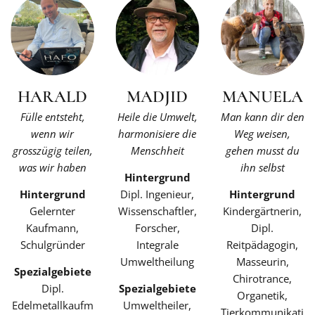
HARALD
MADJID
MANUELA
Fülle entsteht,
Heile die Umwelt,
Man kann dir den
wenn wir
harmonisiere die
Weg weisen,
grosszügig teilen,
Menschheit
gehen musst du
was wir haben
ihn selbst
Hintergrund
Hintergrund
Dipl. Ingenieur,
Hintergrund
Gelernter
Wissenschaftler,
Kindergärtnerin,
Kaufmann,
Forscher,
Dipl.
Schulgründer
Integrale
Reitpädagogin,
Umweltheilung
Masseurin,
Spezialgebiete
Chirotrance,
Dipl.
Spezialgebiete
Organetik,
Edelmetallkaufm
Umweltheiler,
Tierkommunikati