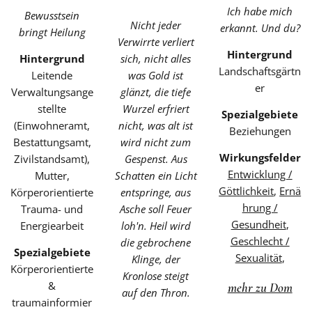
Ich habe mich
Bewusstsein
Nicht jeder
erkannt. Und du?
bringt Heilung
Verwirrte verliert
Hintergrund
Hintergrund
sich,
nicht alles
Landschaftsgärtn
Leitende
was Gold ist
er
Verwaltungsange
glänzt, die tiefe
stellte
Wurzel erfriert
Spezialgebiete
(Einwohneramt,
nicht, was alt ist
Beziehungen
Bestattungsamt,
wird nicht zum
Wirkungsfelder
Zivilstandsamt),
Gespenst. Aus
Entwicklung /
Mutter,
Schatten ein Licht
Göttlichkeit
,
Ernä
Körperorientierte
entspringe, aus
hrung /
Trauma- und
Asche soll Feuer
Gesundheit
,
Energiearbeit
loh'n. Heil wird
Geschlecht /
die gebrochene
Spezialgebiete
Sexualität
,
Klinge, der
Körperorientierte
Kronlose steigt
&
mehr zu Dom
auf den Thron.
traumainformier