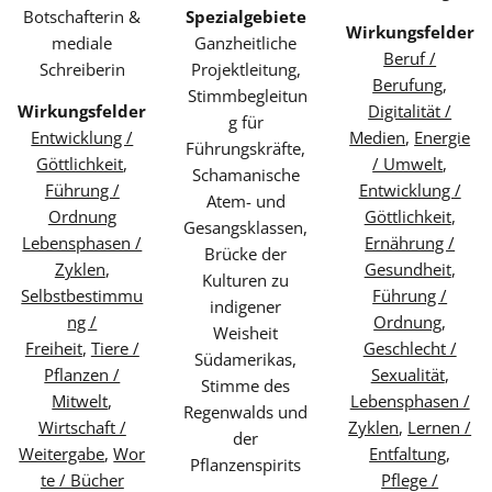
Botschafterin &
Spezialgebiete
Wirkungsfelder
mediale
Ganzheitliche
Beruf /
Schreiberin
Projektleitung,
Berufung
,
Stimmbegleitun
Wirkungsfelder
Digitalität /
g für
Entwicklung /
Medien
,
Energie
Führungskräfte,
Göttlichkeit
,
/ Umwelt
,
Schamanische
Führung /
Entwicklung /
Atem- und
Ordnung
Göttlichkeit
,
Gesangsklassen,
Lebensphasen /
Ernährung /
Brücke der
Zyklen
,
Gesundheit
,
Kulturen zu
Selbstbestimmu
Führung /
indigener
ng /
Ordnung
,
Weisheit
Freiheit
,
Tiere /
Geschlecht /
Südamerikas,
Pflanzen /
Sexualität
,
Stimme des
Mitwelt
,
Lebensphasen /
Regenwalds und
Wirtschaft /
Zyklen
,
Lernen /
der
Weitergabe
,
Wor
Entfaltung
,
Pflanzenspirits
te / Bücher
Pflege /