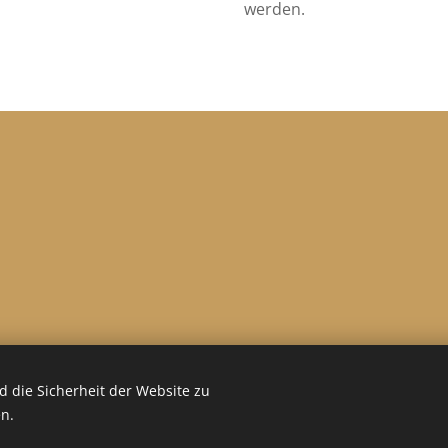
werden.
 die Sicherheit der Website zu
Cookies
© 2026 Bettina Greco GmbH.
Alle
Rechte vorbehalten.
n.